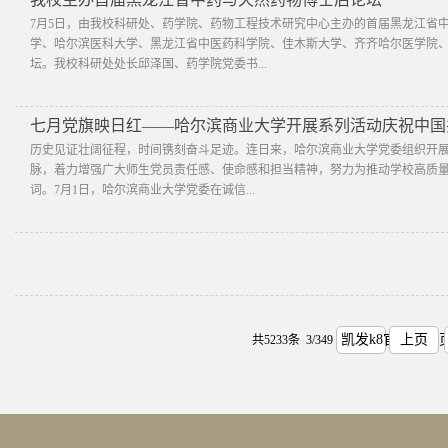
​7月5日，由我校科研处、药学院、药物工程技术研究中心主办的首届黑龙江
学、哈尔滨医科大学、黑龙江省中医药科学院、佳木斯大学、齐齐哈尔医学院、
坛。我校科研处处长邱泽国、药学院党委书...
七月党旗映日红——哈尔滨商业大学开展系列活动庆祝中国共
历史见证壮阔征程，时间镌刻奋斗​足迹。连日来，哈尔滨商业大学党委组织开展
脉，着力增强广大师生党员责任感、使命感和担当精神，努力为推动学校高质量
词。7月1日，哈尔滨商业大学党委在诚信...
凯发k8官方网首
上页
共5233条 3/349