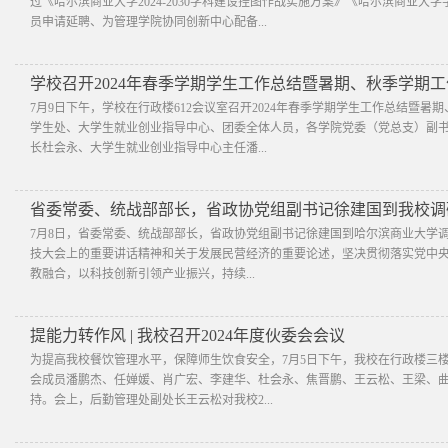
过《哈尔滨商业大学2024-2030学科建设挂图作战实施方案》《哈尔滨商业
员申请延聘、为管理学院协同创新中心配备...
学校召开2024年春季学期学生工作总结暨暑期、秋季学期
7月9日下午，学校在行政楼612会议室召开2024年春季学期学生工作总结暨
学生处、大学生就业创业指导中心、团委全体人员，各学院党委（党总支）副
长杜会永、大学生就业创业指导中心主任潘...
省委常委、统战部部长，省政协党组副书记徐建国到我校调
7月8日，省委常委、统战部部长，省政协党组副书记徐建国到哈尔滨商业大学
技大会上的重要讲话精神和关于发展民营经济的重要论述，坚决贯彻落实党中
教融合，以科技创新引领产业振兴，持续...
提能力转作风 | 我校召开2024年度伙委会会议
为提高我校餐饮管理水平，保障师生饮食安全，7月5日下午，我校在行政楼三楼
会成员潘鹏杰、任婵媛、肖广宏、李建华、杜会永、焦晋鹏、王云松、王梁、
持。会上，后勤管理处副处长王云松对我校2...