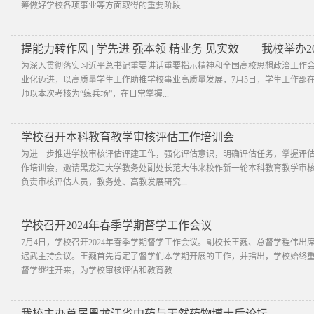
筹做好学校各项事业等方面取得的重要阶段...
提能力转作风 | 学先进 强本领 精业务 见实效——我校举办
为深入贯彻落实习近平总书记重要讲话重要指示精神和全国高校思想政治工作
业化迈进，以高质量学生工作助推学校事业高质量发展，7月5日，学生工作部在行
师以本次考核为“练兵场”，在日常掌握...
学校召开本科教育教学审核评估工作培训会
为进一步推进学校审核评估评建工作，强化评估意识，明确评估任务，掌握评估
作培训会，邀请黑龙江大学教务处副处长范大伟来校作新一轮本科教育教学审
负责审核评估人员，教务处、高教发展研究...
学校召开2024年春季学期督学工作会议
7月4日，学校召开2024年春季学期督学工作会议。副校长王巍、总督学程伟
迟武主持会议。王巍首先肯定了督学们本学期开展的工作，并指出，学校始终
督学继往开来，为学校审核评估和教育教...
我校主办首届黑龙江省中药与天然药物博士后论坛