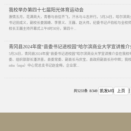
我校举办第四十七届阳光体育运动会
激情五月，花满商大，青春与自信齐飞，汗水与斗志并行。5月24日，哈尔滨
书记田成义，副校长姜国峰、李景义、王巍、赵大伟，纪委书记卢伯松与全校
校长王巍主持开幕式上午8时30分，第四十...
青冈县2024年度“县委书记进校园”哈尔滨商业大学宣讲推
5月24日，青冈县2024年度“县委书记进校园”哈尔滨商业大学宣讲推介会在
委、组织部部长潘洪喜，县委常委、副县长马庆宝，县政府副县长孙中辉；我
mba（mpa）中心党总支书记赵金梅，企业家...
凯发k8官方网首
上页
共5233条 8/349