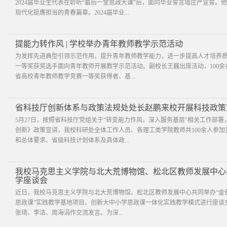
2024届毕业生代表在聆听“最后一堂思政大课”后，面向毕业誓言墙庄严宣誓
现代化挺膺担当的青春篇章。2024届毕业...
提能力转作风 | 学校举办青年教师教学示范活动
为发挥先进典型引领示范作用，提升青年教师教学能力，进一步提高人才培养
一等奖获奖选手面向青年教师开展教学示范活动。副校长王巍出席活动，100
省高校青年教师教学竞赛一等奖获得者、基...
省科技厅创新体系与政策法规处处长赵鹏来校开展科技政策
5月27日，按照省科技厅党组关于“转变能力作风，深入服务基层”相关工作部
创新》政策宣讲，我校科研处全体工作人员、各理工类学院教师共100余人参
和总体要求、省级科技计划体系及具体政...
我校马克思主义学院与北大荒博物馆、松北区教师发展中心共
学座谈会
近日，我校马克思主义学院与北大荒博物馆、松北区教师发展中心共同举办“金色
思政课”实践教学基地项目、创新大中小学思政课一体化实践教学模式进行座谈
张琦、李洁、周海涓作交流发言。为深...