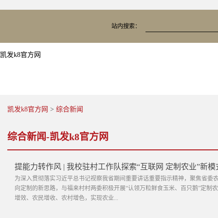
站内搜索：
凯发k8官方网
凯发k8官方网
>
综合新闻
综合新闻-凯发k8官方网
提能力转作风 | 我校驻村工作队探索“互联网 定制农业”新
为深入贯彻落实习近平总书记视察我省期间重要讲话重要指示精神，聚焦省委
向定制的新思路，与福来村村两委积极开展“认领万粒鲜食玉米、百只鹅”定制
增效、农民增收、农村增色，实现农业...