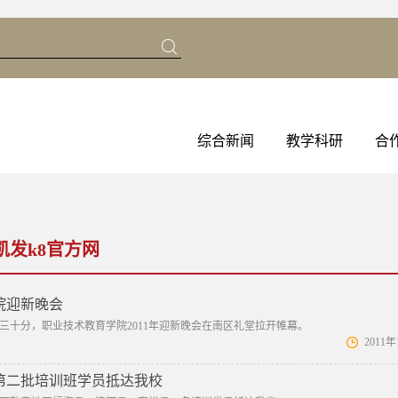
综合新闻
教学科研
合
凯发k8官方网
院迎新晚会
晚五时三十分，职业技术教育学院2011年迎新晚会在南区礼堂拉开帷幕。
2011
第二批培训班学员抵达我校