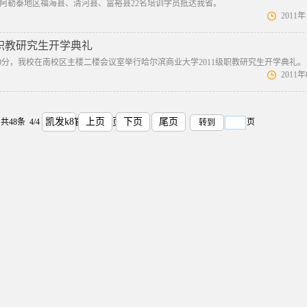
下午，阿勒泰地区福海县、清河县、富裕县22名培训学员抵达我省。
2011
级职教研究生开学典礼
午8:30分，我校在南校区主楼二楼会议室举行哈尔滨商业大学2011级职教研究生开学典礼。
2011
凯发k8官方网首页
上页
下页
尾页
共48条 4/4
页