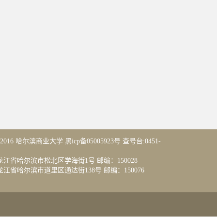
14-2016 哈尔滨商业大学 黑icp备05005923号 查号台:0451-
江省哈尔滨市松北区学海街1号 邮编：150028
省哈尔滨市道里区通达街138号 邮编：150076