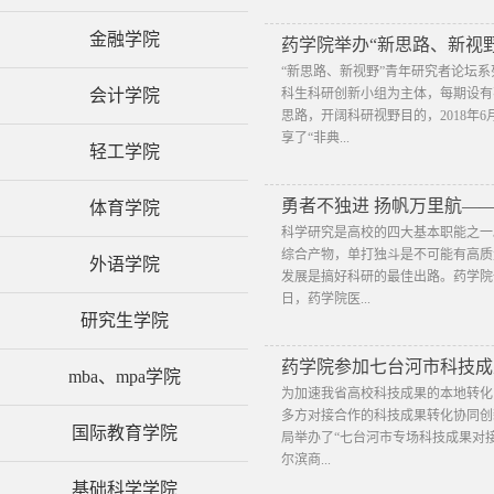
金融学院
药学院举办“新思路、新视
“新思路、新视野”青年研究者论坛
会计学院
科生科研创新小组为主体，每期设有
思路，开阔科研视野目的，2018年
享了“非典...
轻工学院
勇者不独进 扬帆万里航—
体育学院
科学研究是高校的四大基本职能之一
综合产物，单打独斗是不可能有高质
外语学院
发展是搞好科研的最佳出路。药学院一
日，药学院医...
研究生学院
药学院参加七台河市科技成
mba、mpa学院
​为加速我省高校科技成果的本地转
多方对接合作的科技成果转化协同创新
国际教育学院
局举办了“七台河市专场科技成果对
尔滨商...
基础科学学院