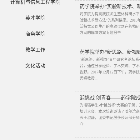
计算机与信息工程学院
药学院举办“实验新技术、
​药学院为提高我院师生整体科研水
英才学院
验新技术新方法”的系列讲座。201
沃特世公司生产的高端仪器在药物研
方网的解决方案专题报告...
商务学院
教学工作
药学院举办“新思路、新视
“新思路、新视野”青年研究者论坛
文化活动
台，通过分享经验、学术交流、学术
视野。2017年12月12日下午，
秀娟教授...
迎挑战 创青春——药学院成
为增强学生对“挑战杯”大赛的了解，进
培训大会。本次培训邀请了哈尔滨商
长王淑静，团委书记殷莎莎及部分师
介...