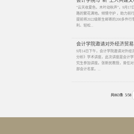
会计学院与“新”上人共建
“云天收夏色，木叶动秋声”，9月1
路的繁花满地。倾情守护 ，助力前
提前将2022级新生邮寄的200多
利、轻松...
会计学院邀请对外经济贸易
9月14日下午，会计学院邀请对外
分析》学术讲座，此次讲座是会计学
究生参加讲座。张新民教授，曾任对
部会计名家。...
共863条 5/58