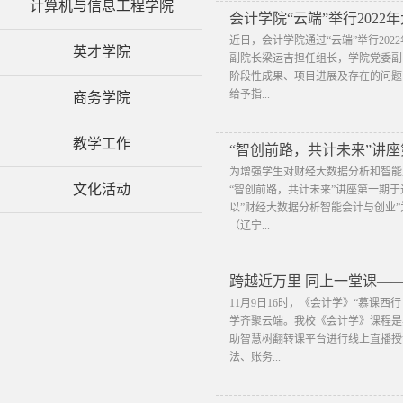
计算机与信息工程学院
会计学院“云端”举行202
​近日，会计学院通过“云端”举行2
英才学院
副院长梁运吉担任组长，学院党委副
阶段性成果、项目进展及存在的问题
给予指...
商务学院
教学工作
“智创前路，共计未来”讲座
为增强学生对财经大数据分析和智能
文化活动
“智创前路，共计未来”讲座第一期于
以”财经大数据分析智能会计与创业
（辽宁...
跨越近万里 同上一堂课——
​11月9日16时，《会计学》“慕课
学齐聚云端。我校《会计学》课程是
助智慧树翻转课平台进行线上直播授
法、账务...