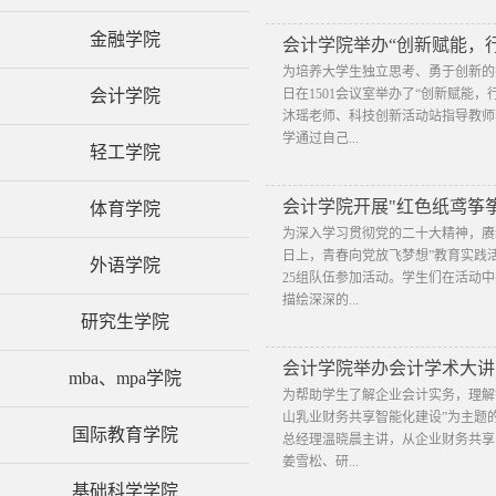
金融学院
会计学院举办“创新赋能，
为培养大学生独立思考、勇于创新的
会计学院
日在1501会议室举办了“创新赋能
沐瑶老师、科技创新活动站指导教师
学通过自己...
轻工学院
会计学院开展"红色纸鸢筝
体育学院
为深入学习贯彻党的二十大精神，赓
日上，青春向党放飞梦想”教育实践活
外语学院
25组队伍参加活动。学生们在活动
描绘深深的...
研究生学院
会计学院举办会计学术大讲
mba、mpa学院
为帮助学生了解企业会计实务，理解智
山乳业财务共享智能化建设”为主题
国际教育学院
总经理温晓晨主讲，从企业财务共享
姜雪松、研...
基础科学学院