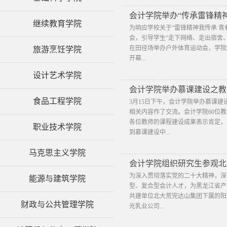
会计学院举办“传承雷锋精
继续教育学院
为响应学校关于“雷锋精神我传承 青
会，引导学生“走下网络、走出宿舍
在田径场举办户外体育运动会，学院
旅游烹饪学院
开幕...
设计艺术学院
会计学院举办慕课建设之教
食品工程学院
3月15日下午，会计学院举办慕课
相关内容作了交流。会计学院60位
各位教师的课程建设成果表示肯定，
职业技术学院
到慕课建设中...
马克思主义学院
会计学院组织研究生参观北
为深入贯彻落实党的二十大精神，深
能源与建筑学院
型、复合型会计人才，为黑龙江省产业
共建单位北大荒完达山集团下属的阳
财政与公共管理学院
光乳业公司...