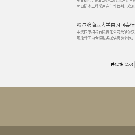
项目编号：jzdh-2017026 
屋面防水工程采用竞争性谈判，欢迎
哈尔滨商业大学自习间桌椅
中资国际招标有限责任公司受哈尔滨
现邀请国内合格服务提供商前来参加
共457条 31/31