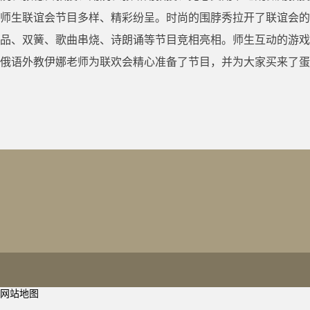
师生联谊会节目多样、精彩纷呈。时尚的围脖秀拉开了联谊会的
品、双簧、歌曲串烧、诗朗诵等节目竞相亮相。师生互动的游戏
俄语外教伊娜老师为联欢会精心准备了节目，并为大家买来了蛋
网站地图