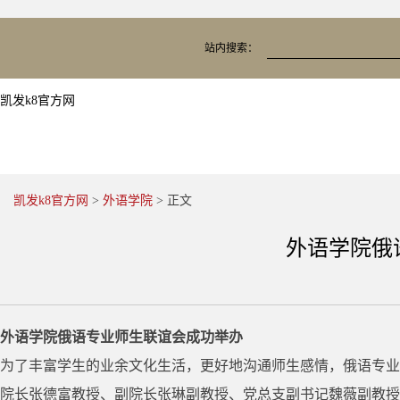
站内搜索：
凯发k8官方网
凯发k8官方网
>
外语学院
> 正文
外语学院俄
外语学院俄语专业师生联谊会成功举办
为了丰富学生的业余文化生活，更好地沟通师生感情，俄语专业
院长张德富教授、副院长张琳副教授、党总支副书记魏薇副教授