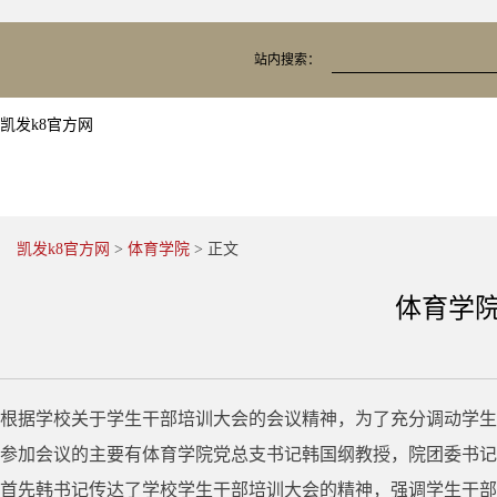
站内搜索：
凯发k8官方网
凯发k8官方网
>
体育学院
> 正文
体育学院
根据学校关于学生干部培训大会的会议精神，为了充分调动学生干
参加会议的主要有体育学院党总支书记韩国纲教授，院团委书记
首先韩书记传达了学校学生干部培训大会的精神，强调学生干部