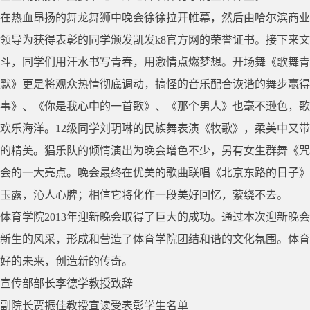
在热血昂扬的舞龙舞狮中晚会徐徐拉开帷幕，然后由哈尔滨商业
领导为获得表彰的同学颁发凯发k8官方网的荣誉证书。接下来文
斗，同学们用汗水书写青春，用激情点燃梦想。开场舞《歌舞青
默》更是将观众热情彻底调动，搞怪的音乐配合诙谐的舞步赢得
事》、《你是我心中的一首歌》、《那个男人》也毫不逊色，歌
欢乐海洋。12级同学刘玥琳的民族舞表演《牧歌》，柔美中又
的精美。猖乐队的倾情演出为晚会增色不少，另有女生群舞《咒语
会的一大亮点。晚会最终在优美的歌曲联唱《北京东路的日子》
玉露，沁人心脾；相信它将化作一段美好回忆，萦绕不去。
体育学院2013年迎新晚会取得了巨大的成功。通过本次迎新
新生的风采，形成和营造了体育学院团结和谐的文化氛围。体育
好的未来，创造新的传奇。
宣传部部长李德学教授致辞
副院长贾振佳教授宣读受表彰学生名单