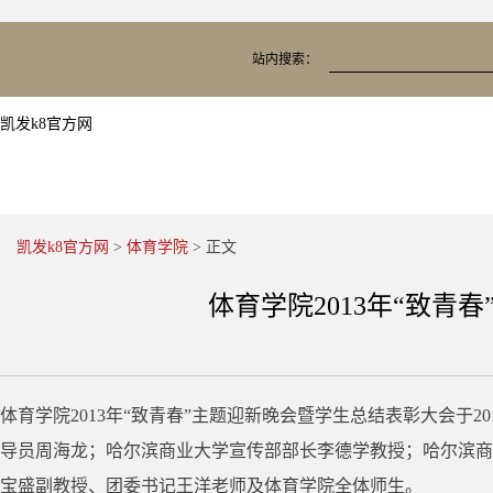
站内搜索：
凯发k8官方网
凯发k8官方网
>
体育学院
> 正文
体育学院2013年“致青
体育学院2013年“致青春”主题迎新晚会暨学生总结表彰大会于2
导员周海龙；哈尔滨商业大学宣传部部长李德学教授；哈尔滨商
宝盛副教授、团委书记王洋老师及体育学院全体师生。