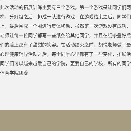
此次活动的拓展训练主要有三个游戏。第一个游戏是让同学们两
梯，分好组之后，排成一队进行游戏，在游戏结束之后，同学们
上，最后围成一个圈进行集体移动，虽然第一次游戏没有成功，
老师让每一位同学都写一些纸条给其他同学，并且在纸条叠好后
们的脸上都有了甜甜的笑容。在活动结束之前，胡悦老师做了最
心理健康辅导活动之后，每个同学心里都有了一些变化，拓展活
同学们可以越来越爱自己的学院，更爱自己的学校，所有的同学
体育学院团委