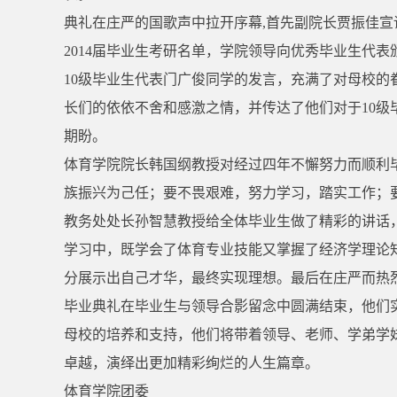
典礼在庄严的国歌声中拉开序幕,首先副院长贾振佳宣读
2014届毕业生考研名单，学院领导向优秀毕业生代表
10级毕业生代表门广俊同学的发言，充满了对母校的
长们的依依不舍和感激之情，并传达了他们对于10
期盼。
体育学院院长韩国纲教授对经过四年不懈努力而顺利毕
族振兴为己任；要不畏艰难，努力学习，踏实工作；
教务处处长孙智慧教授给全体毕业生做了精彩的讲话
学习中，既学会了体育专业技能又掌握了经济学理论
分展示出自己才华，最终实现理想。最后在庄严而热
毕业典礼在毕业生与领导合影留念中圆满结束，他们
母校的培养和支持，他们将带着领导、老师、学弟学妹
卓越，演绎出更加精彩绚烂的人生篇章。
体育学院团委