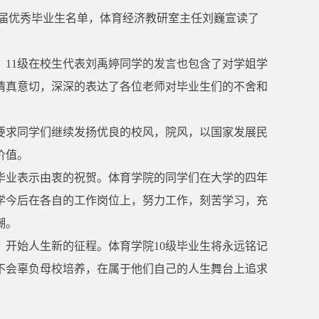
14届优秀毕业生名单，体育经济教研室主任刘巍宣读了
。11级在校生代表刘禹婷同学的发言也包含了对学姐学
情真意切，深深的表达了各位老师对毕业生们的不舍和
，要求同学们继续发扬优良的校风，院风，以国家发展民
价值。
毕业表示由衷的祝贺。体育学院的同学们在大学的四年
学今后在各自的工作岗位上，努力工作，刻苦学习，充
潮。
开始人生新的征程。体育学院10级毕业生将永远铭记
定不会辜负母校培养，在属于他们自己的人生舞台上追求