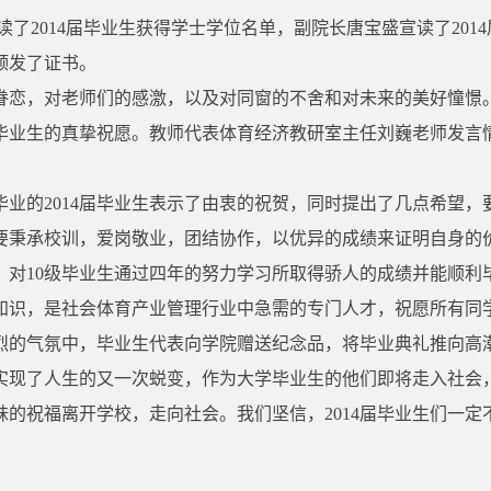
了2014届毕业生获得学士学位名单，副院长唐宝盛宣读了20
颁发了证书。
眷恋，对老师们的感激，以及对同窗的不舍和对未来的美好憧憬
级毕业生的真挚祝愿。教师代表体育经济教研室主任刘巍老师发言
业的2014届毕业生表示了由衷的祝贺，同时提出了几点希望
要秉承校训，爱岗敬业，团结协作，以优异的成绩来证明自身的
，对10级毕业生通过四年的努力学习所取得骄人的成绩并能顺利
知识，是社会体育产业管理行业中急需的专门人才，祝愿所有同
烈的气氛中，毕业生代表向学院赠送纪念品，将毕业典礼推向高
实现了人生的又一次蜕变，作为大学毕业生的他们即将走入社会，
的祝福离开学校，走向社会。我们坚信，2014届毕业生们一