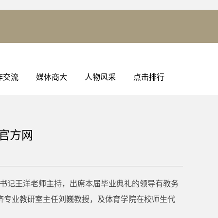
作交流
媒体商大
人物风采
点击排行
8官方网
团委书记王洋老师主持，出席本届毕业典礼的领导有教务
济专业教研室主任刘巍教授，及体育学院在校师生代