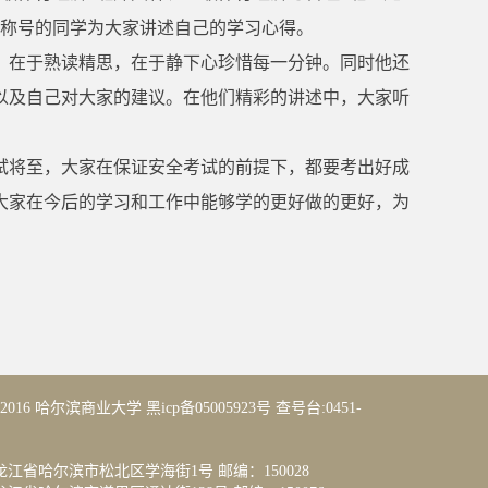
兵称号的同学为大家讲述自己的学习心得。
，在于熟读精思，在于静下心珍惜每一分钟。同时他还
以及自己对大家的建议。在他们精彩的讲述中，大家听
试将至，大家在保证安全考试的前提下，都要考出好成
大家在今后的学习和工作中能够学的更好做的更好，为
14-2016 哈尔滨商业大学 黑icp备05005923号 查号台:0451-
江省哈尔滨市松北区学海街1号 邮编：150028