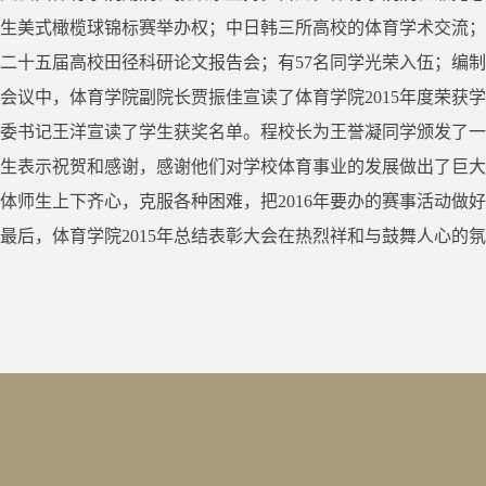
生美式橄榄球锦标赛举办权；中日韩三所高校的体育学术交流；
二十五届高校田径科研论文报告会；有57名同学光荣入伍；编制
会议中，体育学院副院长贾振佳宣读了体育学院2015年度荣获
委书记王洋宣读了学生获奖名单。程校长为王誉凝同学颁发了一
生表示祝贺和感谢，感谢他们对学校体育事业的发展做出了巨大
体师生上下齐心，克服各种困难，把2016年要办的赛事活动做
最后，体育学院2015年总结表彰大会在热烈祥和与鼓舞人心的