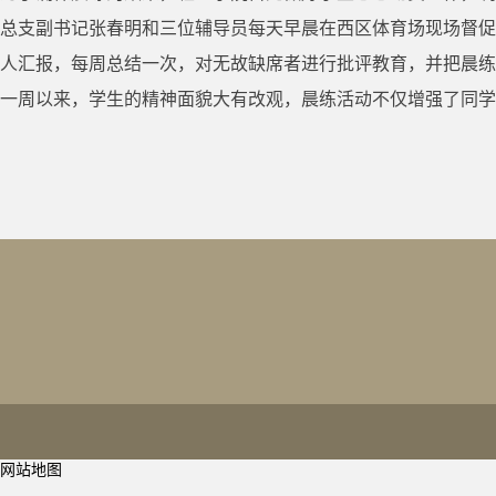
总支副书记张春明和三位辅导员每天早晨在西区体育场现场督促
人汇报，每周总结一次，对无故缺席者进行批评教育，并把晨练活
一周以来，学生的精神面貌大有改观，晨练活动不仅增强了同学
网站地图