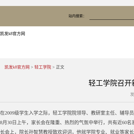
站内搜索：
凯发k8官方网
凯发k8官方网
>
轻工学院
> 正文
轻工学院召开新
发
在2009级学生入学之际，轻工学院院领导、教研室主任、辅导
8月30日上午，家长会在隆重、热烈的气氛中举行，共有近6
长会上，院长孙智慧教授致欢迎词，他就学院专业、就业等家长