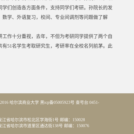
同学们创造各方面条件，支持同学们考研。孙院长的发
，数学、外语复习，校间、专业间调剂等问题做了解
研工作十分重视，去年，不但为考研同学提供了两个自
共有51名学生考取研究生，考研率在全校名列前茅。此
14-2016 哈尔滨商业大学 黑icp备05005923号 查号台:0451-
江省哈尔滨市松北区学海街1号 邮编：150028
省哈尔滨市道里区通达街138号 邮编：150076