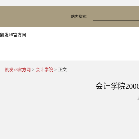
站内搜索：
凯发k8官方网
凯发k8官方网
>
会计学院
> 正文
会计学院20