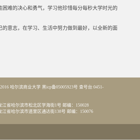
胜困难的决心和勇气，学习他珍惜每分每秒大学时光的
己的意志，在学习、生活中努力做到最好，以全新的面
14-2016 哈尔滨商业大学 黑icp备05005923号 查号台:0451-
江省哈尔滨市松北区学海街1号 邮编：150028
省哈尔滨市道里区通达街138号 邮编：150076