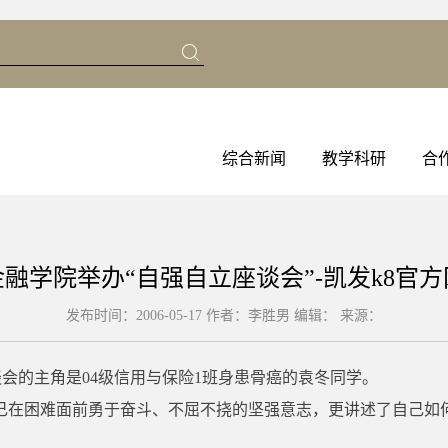
综合新闻
教学科研
合
金融学院举办“自强自立座谈会”-凯发k8官方
发布时间：2006-05-17 作者：李胜男
编辑：
来源：
座谈会的主角是04级信用与保险1班身患骨癌的袁冬同学。
己在困难面前勇于奋斗、不屈不挠的坚强意志，更讲述了自己如