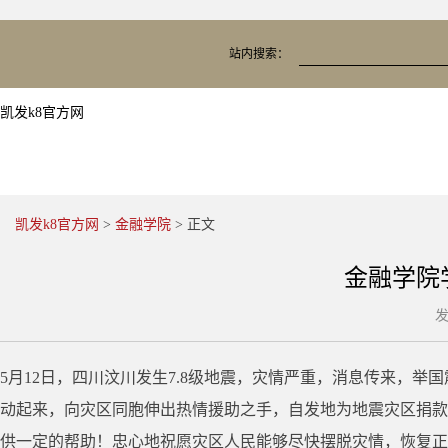
站内搜索：
凯发k8官方网
凯发k8官方网
>
金融学院
> 正文
金融学院
发
5月12日，四川汶川发生7.8级地震，灾情严重，消息传来，
动起来，向灾区同胞伸出热情援助之手，自发地为地震灾区捐款捐物
供一定的帮助！忠心地祝愿灾区人民能够尽快摆脱灾情，恢复正