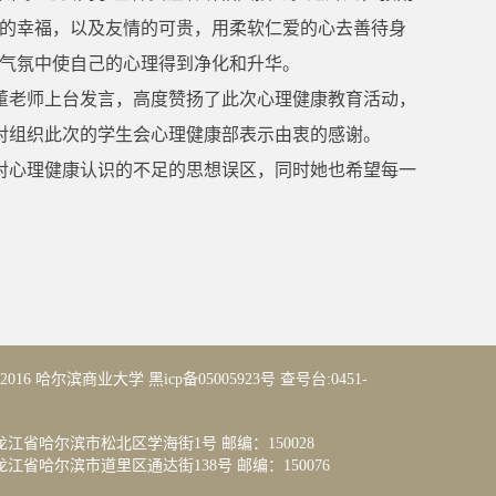
活的幸福，以及友情的可贵，用柔软仁爱的心去善待身
的气氛中使自己的心理得到净化和升华。
。董老师上台发言，高度赞扬了此次心理健康教育活动，
对组织此次的学生会心理健康部表示由衷的感谢。
对心理健康认识的不足的思想误区，同时她也希望每一
14-2016 哈尔滨商业大学 黑icp备05005923号 查号台:0451-
江省哈尔滨市松北区学海街1号 邮编：150028
省哈尔滨市道里区通达街138号 邮编：150076