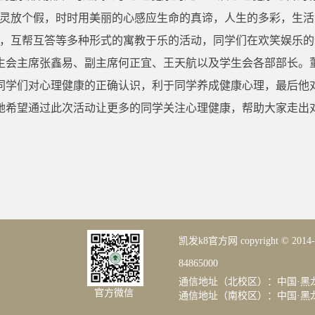
心灵放个假，时时用美丽的心感应生命的真谛，人生的多彩，生
片，互帮互答等多种形式的寓教于乐的活动，同学们在欢笑娱乐
学生会主席张鑫易、副主席何正宜、王天航以及学生会各部部长
同学们对心理健康的正确认识，利于同学养成健康心理，最后他
她希望通过此次活动让更多的同学关注心理健康，帮助大家走出
凯发k8官方网 copyright © 20
84865000
通信地址（北校区）：中国·黑龙
官方微信
通信地址（南校区）：中国·黑龙江