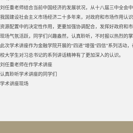
刘任重老师结合当前中国经济的发展状况，从十八届三中全会中
我国建设社会主义市场经济二十多年来，对政府和市场作用认识
资源配置中的决定性作用，更要加强协调配合，发挥好政府和市
现场气氛活跃，同学们兴趣盎然，认真聆听，不时报以热烈的掌
此次学术讲座作为金融学院开展的“四进”增强“四信”系列活
校大学生对习总书记的系列讲话精神有了更加深入的认识。
刘任重老师在作学术讲座
认真聆听学术讲座的同学们
学术讲座现场