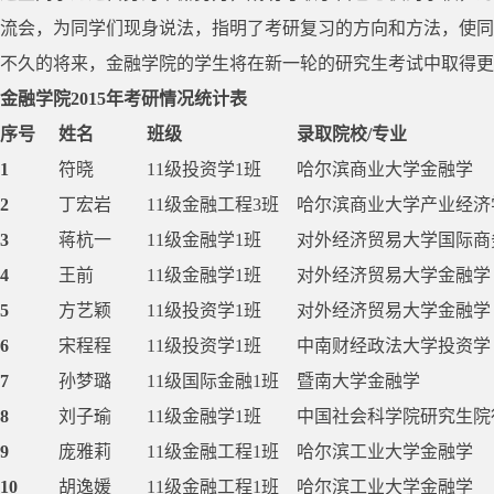
流会，为同学们现身说法，指明了考研复习的方向和方法，使同
不久的将来，金融学院的学生将在新一轮的研究生考试中取得更
金融学院2015年考研情况统计表
序号
姓名
班级
录取院校/专业
1
符晓
11级投资学1班
哈尔滨商业大学金融学
2
丁宏岩
11级金融工程3班
哈尔滨商业大学产业经济
3
蒋杭一
11级金融学1班
对外经济贸易大学国际商
4
王前
11级金融学1班
对外经济贸易大学金融学
5
方艺颖
11级投资学1班
对外经济贸易大学金融学
6
宋程程
11级投资学1班
中南财经政法大学投资学
7
孙梦璐
11级国际金融1班
暨南大学金融学
8
刘子瑜
11级金融学1班
中国社会科学院研究生院
9
庞雅莉
11级金融工程1班
哈尔滨工业大学金融学
10
胡逸媛
11级金融工程1班
哈尔滨工业大学金融学