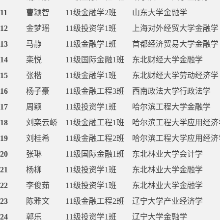
11
曹颖智
11级金融学2班
山东大学金融学
12
金梦瑶
11级投资学1班
上海对外经贸大学金融学
13
马静
11级金融学1班
首都经济贸易大学金融学
14
栾悦
11级国际金融1班
东北财经大学金融学
15
张楷
11级金融学1班
东北财经大学劳动经济学
16
杨子豪
11级金融工程3班
西南政法大学行政法学
17
周颖
11级投资学1班
哈尔滨工程大学金融学
18
刘栾云峤
11级金融工程1班
哈尔滨工程大学应用经济
19
刘桂希
11级金融工程2班
哈尔滨工程大学应用经济
20
张琳
11级国际金融1班
东北林业大学会计学
21
杨柳
11级投资学1班
东北林业大学金融学
22
李俊茹
11级投资学1班
东北林业大学金融学
23
陈雅文
11级金融工程2班
辽宁大学产业经济学
24
郭乐
11级投资学1班
辽宁大学金融学