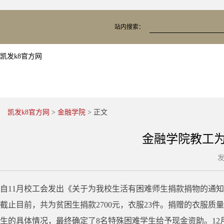
站内搜索：
凯发k8官方网
凯发k8官方网
>
金融学院
> 正文
金融学院教工为
发
自11月校工会发出《关于为我校生活有困难师生捐款捐物的通
截止目前，共为贫困生捐款2700元，衣服23件。捐赠的衣服
生的具体情况，最终确定了8名特殊困难学生给予现金资助。12