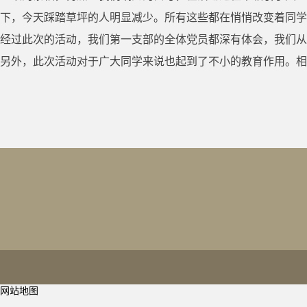
下，今天踩踏草坪的人明显减少。所有这些都在悄悄改变着同学
经过此次的活动，我们第一支部的全体党员都深有体会，我们从
另外，此次活动对于广大同学来说也起到了不小的教育作用。
网站地图