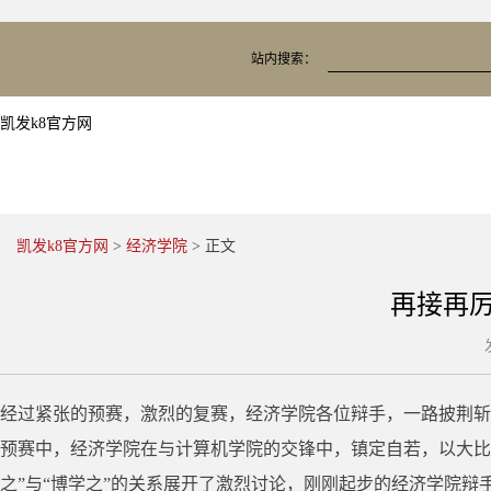
站内搜索：
凯发k8官方网
凯发k8官方网
>
经济学院
> 正文
再接再厉
经过紧张的预赛，激烈的复赛，经济学院各位辩手，一路披荆斩
预赛中，经济学院在与计算机学院的交锋中，镇定自若，以大比
之”与“博学之”的关系展开了激烈讨论，刚刚起步的经济学院