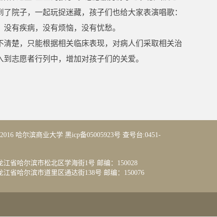
到了院子，一起玩捉迷藏，孩子们也给大家表演唱歌：
，没有疾病，没有烦恼，没有忧愁。
不清楚，只能根据相关临床表现，对病人们采取相关治
入到志愿者行列中，增加对孩子们的关爱。
14-2016 哈尔滨商业大学 黑icp备05005923号 查号台:0451-
江省哈尔滨市松北区学海街1号 邮编：150028
省哈尔滨市道里区通达街138号 邮编：150076