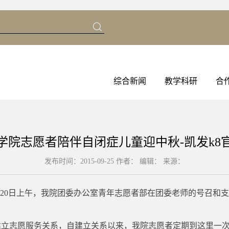
综合新闻
教学科研
合
学院志愿者陪伴自闭症儿童迎中秋-凯发k8
发布时间：2015-09-25 作者：
编辑：
来源：
20日上午，我院团委办公室青年志愿者部在团委老师的号召和
心”建立志愿服务关系，自建立关系以来，我院志愿者定期到这里一