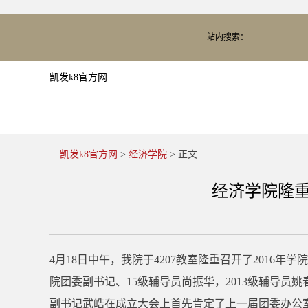
站内搜索：
凯发k8官方网
凯发k8官方网
>
经济学院
> 正文
经济学院隆重
4月18日中午，我院于4207教室隆重召开了201
院团委副书记、15级辅导员尚振华，2013级辅导
副书记武皓在成立大会上首先肯定了上一届团委办公