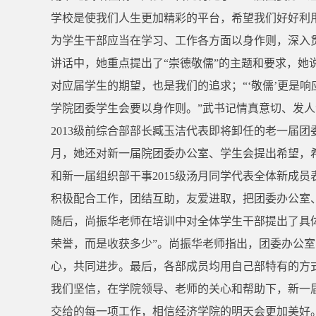
学校是使我们人生更加精彩的平台，希望我们好好利
为学生干部应当在学习、工作各方面以身作则，深入
讲话中，她重点提出了“崇德敬儒”的主题和要求，她
对应届学生的期望，也是我们的追求；“‘敬儒’更是
学院团委学生会要以身作则。”武书记情真意切、发
2013级前综合部部长臧玉洁代表即将卸任的老一届
月，她还对新一届院团委办公室、学生会提出希望，
和新一届组织部干事2015级汤月同学代表全体新成
积极配合工作，团结互助，友爱进取，把团委办公室
随后，尚振华老师在培训中对全体学生干部提出了具
荣誉，而是收获多少”。尚振华老师指出，团委办公
心，共同进步。最后，各部成员均用自己部特有的方
我们坚信，在学院领导、老师的关心和帮助下，新一
交给的每一项工作，相信经济学院的明天会更加美好