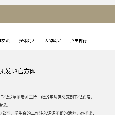
作交流
媒体商大
人物风采
点击排行
凯发k8官方网
团委书记沙靖宇老师主持，经济学院党总支副书记武皓，
会议。
办公室、学生会的工作注入源源不断的活力。她指出，