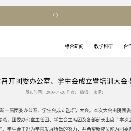
综合新闻
教学科研
合
召开团委办公室、学生会成立暨培训大会-
发布时间：2016-04-20 作者：
编辑：
来源：
6年学院新一届团委办公室、学生会成立暨培训大会。本次大会由院
员姚春燕，团委办公室主任团、学生会主席团及各部部长出席了本次
室、学生会干部为学院发展所做的努力，并希望新成员能为团委