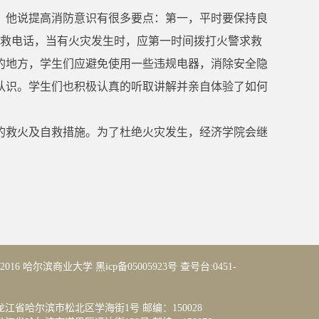
。他说提高消防意识有很多要点：第一，平时要保持良
求救电话，当有火灾发生时，应第一时间拨打火警求救
的地方，学生们应避免使用一些违规电器，消除安全隐
认识。学生们也积极认真的听取讲解并亲自体验了如何
的救火及自救措施。为了杜绝火灾发生，经济学院会继
14-2016 哈尔滨商业大学 黑icp备05005923号 查号台:0451-
江省哈尔滨市松北区学海街1号 邮编：150028