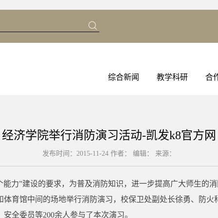
综合新闻
教学科研
合
经济学院举行消防演习活动-凯发k8官方网
发布时间：2015-11-24 作者：
编辑：
来源：
个能力”建设的要求，为普及消防知识，进一步提高广大师生的消防
在足球场和体育馆中间的场地举行消防演习，校保卫处副处长徐勇、
安全委员等200余人参与了本次演习。