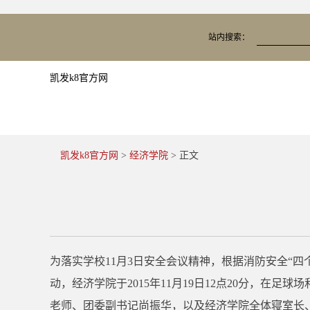
站内搜索：
凯发k8官方网
凯发k8官方网
>
经济学院
> 正文
为落实学校11月3日安全会议精神，根据消防安全“四
动，经济学院于2015年11月19日12点20分，
老师、团委副书记尚振华，以及经济学院全体寝室长、