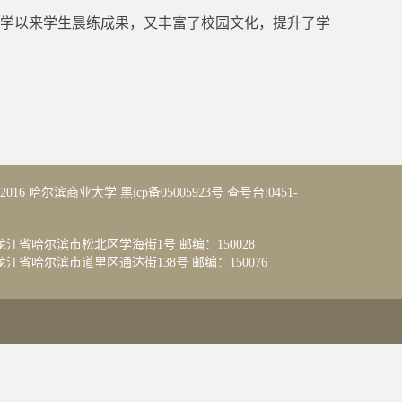
开学以来学生晨练成果，又丰富了校园文化，提升了学
14-2016 哈尔滨商业大学 黑icp备05005923号 查号台:0451-
江省哈尔滨市松北区学海街1号 邮编：150028
省哈尔滨市道里区通达街138号 邮编：150076