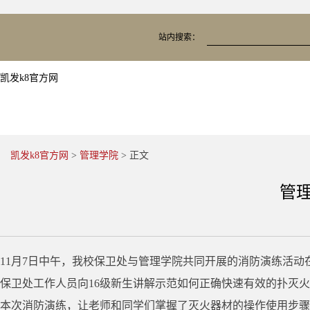
站内搜索：
凯发k8官方网
凯发k8官方网
>
管理学院
> 正文
管理
11月7日中午，我校保卫处与管理学院共同开展的消防演练活动
保卫处工作人员向16级新生讲解示范如何正确快速有效的扑灭
本次消防演练，让老师和同学们掌握了灭火器材的操作使用步