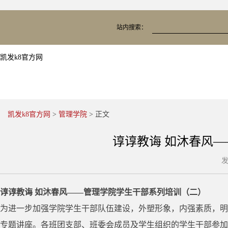
站内搜索：
凯发k8官方网
凯发k8官方网
>
管理学院
> 正文
谆谆教诲 如沐春风—
发
谆谆教诲 如沐春风——管理学院学生干部系列培训（二）
为进一步加强学院学生干部队伍建设，外塑形象，内强素质，明确
专题讲座。各班团支部、班委会成员及学生组织的学生干部参加