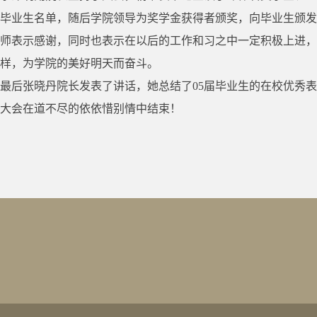
毕业生名单，随后学院领导为奖学金获得者颁奖，向毕业生颁发
师表示感谢，同时也表示在以后的工作和习之中一定积极上进，
样，为学院的美好明天而奋斗。
最后张晓丹院长发表了讲话，她总结了05届毕业生的在校优秀
大会在道不尽的依依惜别情中结束！