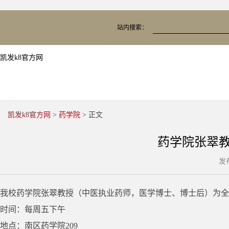
站内搜索：
凯发k8官方网
凯发k8官方网
>
药学院
> 正文
药学院张翠教
发
我校药学院张翠教授（中医执业药师，医学博士、博士后）为全
时间：每周五下午
地点：南区药学院209