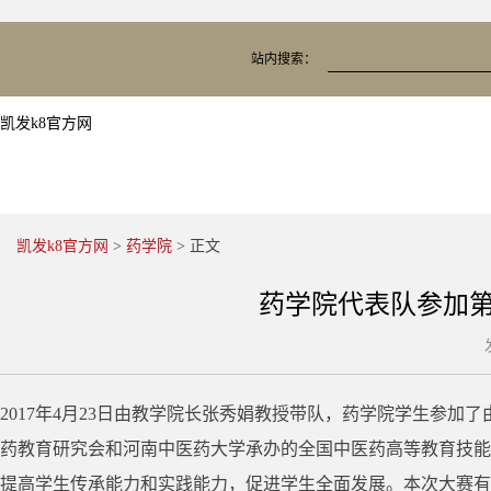
站内搜索：
凯发k8官方网
凯发k8官方网
>
药学院
> 正文
药学院代表队参加第
2017年4月23日由教学院长张秀娟教授带队，药学院学生参
药教育研究会和河南中医药大学承办的全国中医药高等教育技能
提高学生传承能力和实践能力，促进学生全面发展。本次大赛有