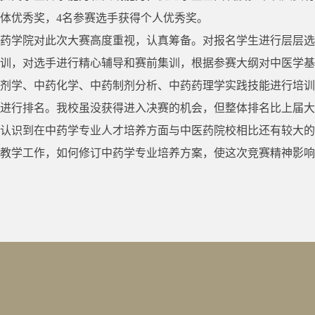
体优秀奖，4名参赛选手获得个人优秀奖。
药学院对此次大赛高度重视，认真筹备。对报名学生进行层层选
训，对选手进行精心辅导和赛前集训，根据参赛大纲对中医学基
剂学、中药化学、中药制剂分析、中药药理学实践技能进行培训
进行排名。我校虽没获得进入决赛的机会，但整体排名比上届大
认识到在中药学专业人才培养方面与中医药院校相比还有较大的
教学工作，如何修订中药学专业培养方案，使这次竞赛精神影响