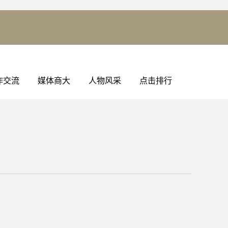
作交流
媒体商大
人物风采
点击排行