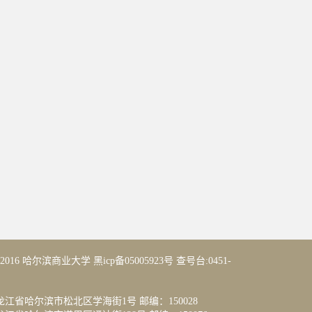
14-2016 哈尔滨商业大学 黑icp备05005923号 查号台:0451-
江省哈尔滨市松北区学海街1号 邮编：150028