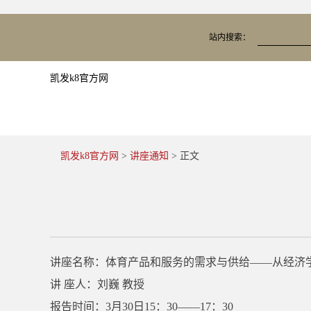
站内搜索：
凯发k8官方网
凯发k8官方网
>
讲座通知
> 正文
讲座名称：体育产品和服务的需求与供给——从经济
讲 座人：刘巍 教授
报告时间：3月30日15：30——17：30