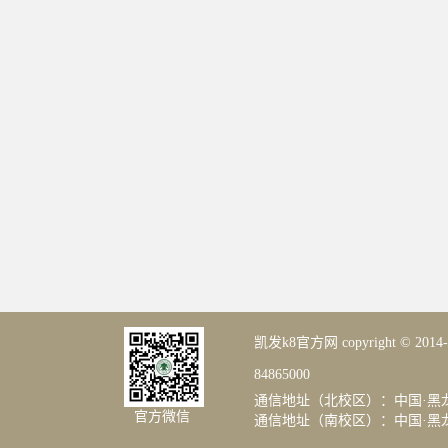
凯发k8官方网 copyright © 20
84865000
通信地址（北校区）：中国·黑龙
官方微信
通信地址（南校区）：中国·黑龙江