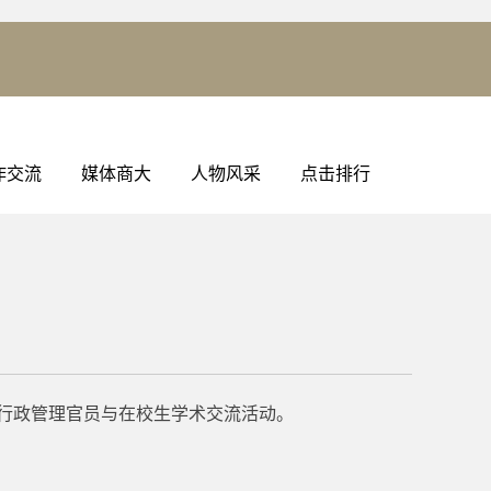
作交流
媒体商大
人物风采
点击排行
行政管理官员与在校生学术交流活动。