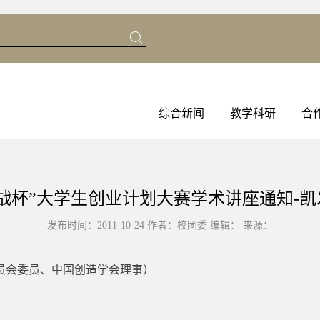
综合新闻
教学科研
合
战杯”大学生创业计划大赛学术讲座通知-凯
发布时间：2011-10-24 作者：校团委
编辑：
来源：
员会委员、中国创造学会理事）
》