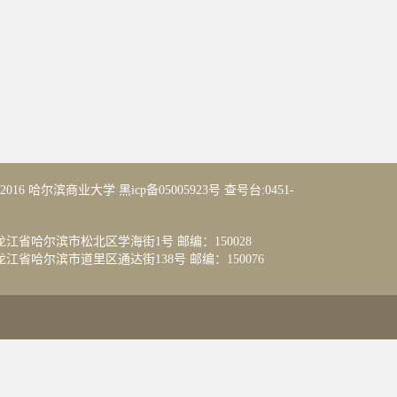
14-2016 哈尔滨商业大学 黑icp备05005923号 查号台:0451-
江省哈尔滨市松北区学海街1号 邮编：150028
省哈尔滨市道里区通达街138号 邮编：150076