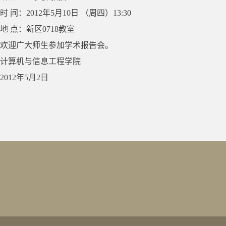
时 间：2012年5月10日 （周四）13:30
地 点：新区0718教室
欢迎广大师生参加学术报告会。
计算机与信息工程学院
2012年5月2日