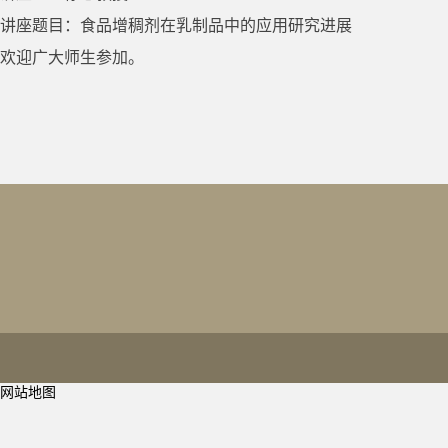
讲座题目：食品增稠剂在乳制品中的应用研究进展
欢迎广大师生参加。
网站地图