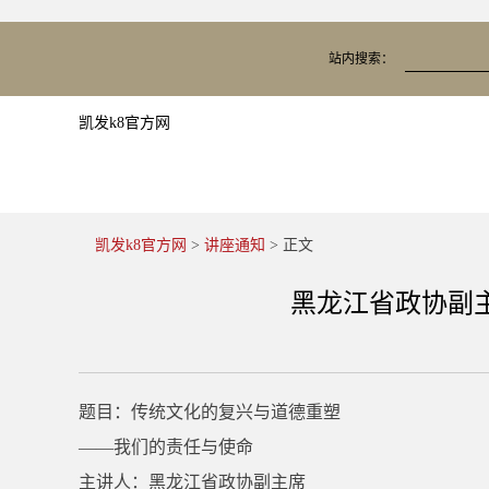
站内搜索：
凯发k8官方网
凯发k8官方网
>
讲座通知
> 正文
黑龙江省政协副主
题目：传统文化的复兴与道德重塑
——我们的责任与使命
主讲人：黑龙江省政协副主席