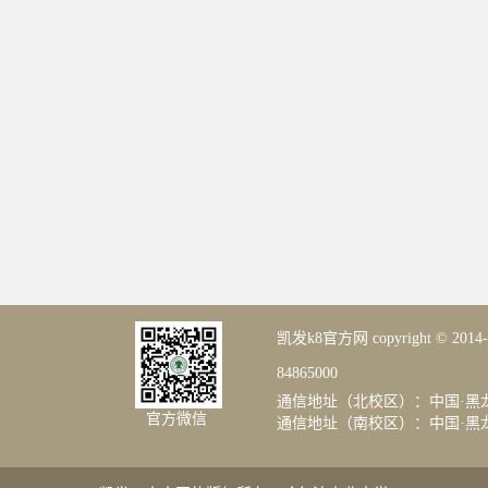
凯发k8官方网 copyright © 20
84865000
通信地址（北校区）：中国·黑龙
官方微信
通信地址（南校区）：中国·黑龙江