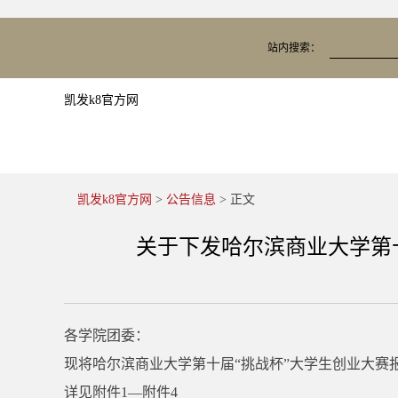
站内搜索：
凯发k8官方网
凯发k8官方网
>
公告信息
> 正文
关于下发哈尔滨商业大学第十
各学院团委：
现将哈尔滨商业大学第十届“挑战杯”大学生创业大
详见附件1—附件4