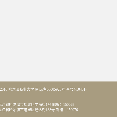
14-2016 哈尔滨商业大学 黑icp备05005923号 查号台:0451-
江省哈尔滨市松北区学海街1号 邮编：150028
省哈尔滨市道里区通达街138号 邮编：150076