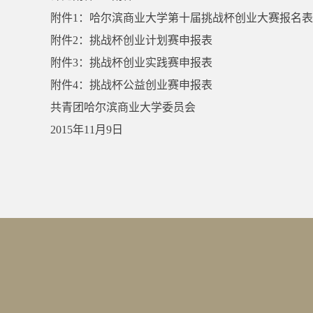
附件1：哈尔滨商业大学第十届挑战杯创业大赛报名表
附件2：挑战杯创业计划赛申报表
附件3：挑战杯创业实践赛申报表
附件4：挑战杯公益创业赛申报表
共青团哈尔滨商业大学委员会
2015年11月9日