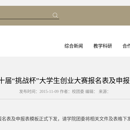
综合新闻
教学科研
合
届“挑战杯”大学生创业大赛报名表及申报
发布时间：2015-11-09 作者：校团委
编辑：
来源：
赛报名表及申报表模板正式下发，请学院团委将相关文件及表格下