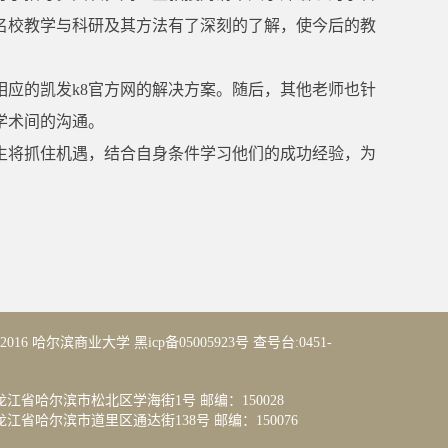
名校教学与科研及其方法有了深刻的了解，使今后的教
应的凯发k8官方网的解决方案。随后，其他老师也针
学术间的沟通。
生将抓住机遇，结合自身条件学习他们的成功经验，为
14-2016 哈尔滨商业大学 黑icp备05005923号 查号台:0451-
江省哈尔滨市松北区学海街1号 邮编：150028
省哈尔滨市道里区通达街138号 邮编：150076