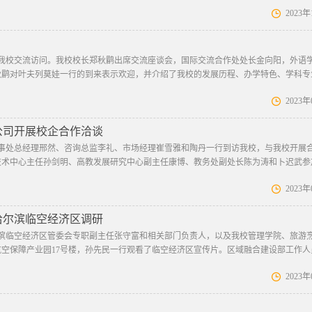
2023
到我校交流访问。我校校长郑秋鹛出席交流座谈会，国际交流合作处处长金向阳，外语
秋鹛对叶夫列莫娃一行的到来表示欢迎，并介绍了我校的发展历程、办学特色、学科专
2023
公司开展校企合作洽谈
办事处总经理邢然、咨询总监李礼、市场经理崔雪雅和陶丹一行到访我校，与我校开展
技术中心主任孙剑明、高教发展研究中心副主任康博、教务处副处长陈为涛和卜迟武参
2023
哈尔滨临空经济区调研
尔滨临空经济区管委会专职副主任张守富和相关部门负责人，以及我校管理学院、旅游
空保障产业园17号楼，孙先民一行观看了临空经济区宣传片。区域融合建设部工作人
2023