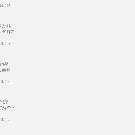
年10月13日
学院院长
业和科研
年09月28日
合作洽
加会议。
年09月26日
烹饪学
员详细介
年09月25日