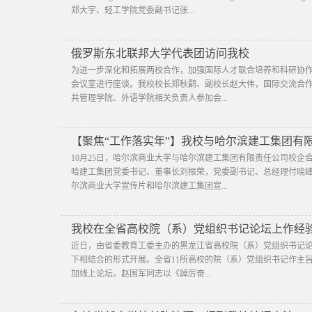
郑大宇、轻工学院党委副书记张...
俄罗斯东北联邦大学代表团访问我校
为进一步深化和拓展两校合作，加强国际人才联合培养和科研协
会议室进行座谈。我校校长郑秋鹛、副校长赵大伟，国际交流合
共管理学院、外语学院相关负责人参加会...
【聚焦“工作落实年”】我校与哈尔滨建工集团有
10月25日，哈尔滨商业大学与哈尔滨建工集团有限责任公司校
哈建工集团党委书记、董事长刘振荣，党委副书记、总经理付晓
尔滨商业大学宣传片和哈尔滨建工集团宣...
我校在全省高校院（系）党组织书记论坛上作经
近日，由省委教育工委主办的黑龙江省高校院（系）党组织书记论
下相结合的形式开展。全省11所高校的院（系）党组织书记作主旨
加线上论坛。赵国军同志以《踔厉奋...