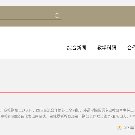
综合新闻
教学科研
合
行。我校副校长赵大伟，国际交流合作处处长金向阳、外语学院俄语专业教研室主任王
所高校的200余名代表出席仪式，白俄罗斯教育部第一副部长巴哈诺维奇·亚历山大、中
2023