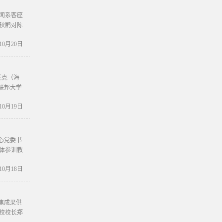
闻系客座
秋鹛对陈
年10月20日
托克（海
联邦大学
年10月19日
中心党委书
体参训教
年10月18日
焦成果供
校校长郑