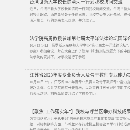
台湾世新大学校长陈清河一行到我校访问交流
近日，台湾世新大学校长陈清河一行到我校访问交流。台湾世新
教授江岷钦、两岸事务处主任徐恩惠；我校党委书记孙先民、校
清河校长一行的到来表示欢迎，并介绍了...
法学院高勇教授参加第七届太平洋法律论坛国际
10月13-14日，俄罗斯远东联邦大学举办“第七届太平洋法律论坛
参崴）参加会议，并在大会上作了题为《积极刑法观视角下的中国
法学院的安排下，对学校进行了参观...
江苏省2023年度专业负责人及骨干教师专业能
10月16日上午，江苏省2023年度专业负责人及骨干教师专业能力
记赵金梅、会计学院副院长姜雪松，以及来自江苏省46所中职学
师表示欢迎。刘兴革简要介绍了学校办学历...
【聚焦“工作落实年”】我校与呼兰区举办科技成
为贯彻落实习近平总书记“向高新技术成果产业化要发展”重要指
给、对接机制等方面，与呼兰区在行政楼三楼会议室举行科技成