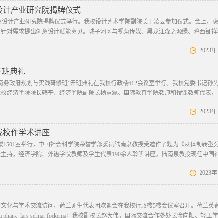
设计产业研究院揭牌仪式
西创意设计产业研究院揭牌仪式举行。我校设计艺术学院副院长丁凌云参加仪式。会上，
别针对需求提出创意设计赋能意见。城子河区与视角传媒、黑龙江森之源绿、鸡西钲祥
2023
开班典礼
子商务政府规划与实践研修班”开班典礼在我校行政楼612会议室举行。我校党委书记孙
我校经济学院院长韩平、经济学院副院长杨慧瀛、国际教育学院教师和授课教师代表，
2023
我校作学术讲座
楼1501室举行，中国社会科学院荣誉学部委员陆南泉教授受邀作了题为《从体制转型
主持。经济学院、外语学院教师及学生代表190余人聆听讲座。陆南泉教授现任中国
2023
的文化与学术交流访问。荷兰师生代表团欢迎会在我校行政楼5楼会议室召开。荷兰英
anh nghia phan、lars selmar foekema；我校副校长赵大伟，国际交流合作处处长金向阳、轻