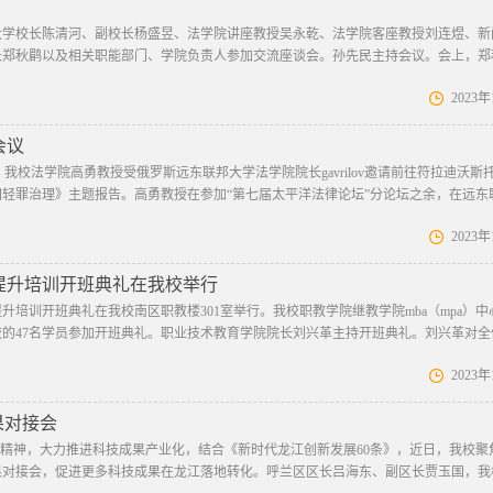
大学校长陈清河、副校长杨盛昱、法学院讲座教授吴永乾、法学院客座教授刘连煜、新
长郑秋鹛以及相关职能部门、学院负责人参加交流座谈会。孙先民主持会议。会上，郑
2023
会议
”，我校法学院高勇教授受俄罗斯远东联邦大学法学院院长gavrilov邀请前往符拉迪沃斯
轻罪治理》主题报告。高勇教授在参加“第七届太平洋法律论坛”分论坛之余，在远东
2023
力提升培训开班典礼在我校举行
提升培训开班典礼在我校南区职教楼301室举行。我校职教学院继教学院mba（mpa）
校的47名学员参加开班典礼。职业技术教育学院院长刘兴革主持开班典礼。刘兴革对全
2023
果对接会
示精神，大力推进科技成果产业化，结合《新时代龙江创新发展60条》，近日，我校聚
果对接会，促进更多科技成果在龙江落地转化。呼兰区区长吕海东、副区长贾玉国，我