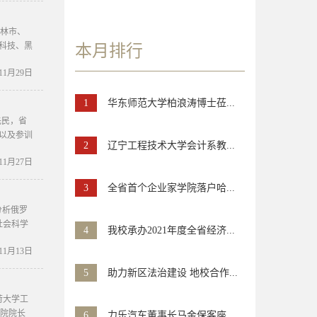
虎林市、
科技、黑
本月排行
年11月29日
1
华东师范大学柏浪涛博士莅...
先民，省
以及参训
2
辽宁工程技术大学会计系教...
年11月27日
3
全省首个企业家学院落户哈...
分析俄罗
社会科学
4
我校承办2021年度全省经济...
年11月13日
5
助力新区法治建设 地校合作...
荷大学工
工学院院长
6
力乐汽车董事长马金保客座...