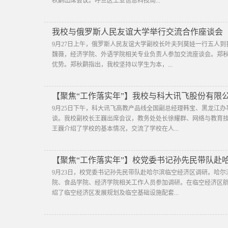
秋鹛出席会议。呼兰区工业信息科技局...
我校与俄罗斯人民友谊大学举行交流合作座谈会
9月27日上午，俄罗斯人民友谊大学副校长叶夫列莫娃一行五人
魏薇，经济学院、外语学院相关专业负责人参加交流座谈会。郑
优势。郑秋鹛指出，我校坚持以学生为本，...
【聚焦“工作落实年”】我校与科大讯飞股份有限
9月25日下午，科大讯飞高教产品线全国副总经理韩宝、黑龙江
谈。我校副校长王巍出席会议，教务处处长徐耀群、网络与教育
王巍介绍了学校的基本情况，交流了学校在人...
【聚焦“工作落实年”】校党委书记孙先民带队赴
9月23日，校党委书记孙先民带队赴哈尔滨临空经济区调研。哈
院、食品学院、经济学院相关工作人员参加调研。在临空经济区航
绍了临空经济区发展规划及临空基础设施配套...