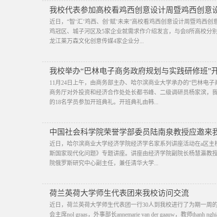
我校代表参加高校看鸡西创意设计周暨鸡西创意
近日，“智‘汇’鸡西、创‘赋’未来”高校看鸡西创意设计周暨鸡
鸡冠区、城子河区及5家企业就需求作介绍发言，与会8所高校分
龙江莱万森文化创意传媒4家企业分...
我校举办“巴林电子商务政府规划与实践研修班”
11月24日上午，由商务部主办、哈尔滨商业大学承办的“巴林电
商务厅对外投资和经济合作处处长都书峰、二级调研员杨家滨，
的18名学员参加开班典礼。开班典礼由韩...
中国社会科学院荣誉学部委员陆南泉教授应邀来
​近日，哈尔滨商业大学经济学院经济学名家系列讲座活动在a区主
斯国家现代化问题》专题讲座。讲座由经济学院副院长杨慧瀛教授
院俄罗斯研究中心副主任，兼任清华大学...
荷兰英荷大学师生代表团来我校访问交流
近日，荷兰英荷大学师生代表团一行30人到我校进行了为期一周
会主席nol graas，外事部长annemarie van der gaauw，教师th