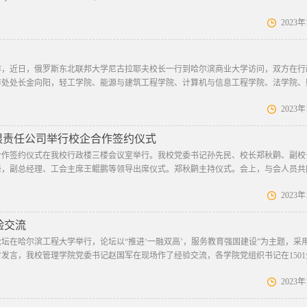
2023
作，近日，俄罗斯东北联邦大学尼古拉耶夫校长一行到哈尔滨商业大学访问，双方在行
作处处长金向阳，轻工学院、能源与建筑工程学院、计算机与信息工程学院、法学院、
2023
限责任公司举行校企合作签约仪式
企合作签约仪式在我校行政楼三楼会议室举行。我校党委书记孙先民、校长郑秋鹛、副校
峰，副总经理、工会主席王鲲鹏等领导出席仪式。郑秋鹛主持仪式。会上，与会人员共
2023
验交流
坛在哈尔滨工程大学举行，论坛以“推进‘一融双高’，服务教育强国建设”为主题，采
发言，我校管理学院党委书记赵国军在现场作了经验交流，各学院党组织书记在1501
2023