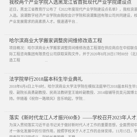
我校两个产业学院入选黑龙江省首批现代产业学院建设点
近日，黑龙江省教育厅公布了《2022年度现代产业学院建设点名单》，我校浪
入选。浪潮数字经济产业学院由我校会计学院和浪潮集团有限公司共同建设，
产业发展需求的高素质人才。俄速通平台...
哈尔滨商业大学搬家调整房间维修改造工程
项目概况：哈尔滨商业大学搬家调整房间维修改造工程潜在供应商应在中招联合招标采购平台(ht
际工程咨询集团有限责任公司获取采购文件，并于2020年8月28日17时00
造工程 ...
法学院举行2018届本科生毕业典礼
2018年6月4日上午8时，哈尔滨商业大学法学院在模拟法庭举行2018届本
授、副院长高勇副教授、民商法教研室王瑜岭副教授、2014级辅导员吴元国博
持。伴随着《祝你一路顺风》音乐响起，学院...
落实《新时代龙江人才振兴60条》——学校召开2023年人
为深入贯彻落实习近平总书记关于做好新时代人才工作的重要思想，全面贯彻
才一体化发展中的引领作用，按照学校关于人才工作的总体安排，11月15日，