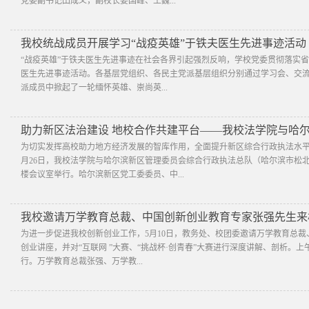
党委副书记田成义，副校长姜国峰、王巍...
我校统战成员开展学习“战疫英雄”于铁夫医生先进事迹活动
“战疫英雄”于铁夫医生先进事迹在社会各界引起强烈反响，学校党委贯彻落实
医生先进事迹活动。各基层党组织、各民主党派基层组织分别通过学习会、交
派成员中掀起了一轮缅怀英雄、崇尚英...
助力新区法治建设 地校合作共建平台——我校法学院与哈
为切实发挥高校助力地方经济发展的智库作用，全面提升新区综合行政执法水平
月26日，我校法学院与哈尔滨新区管理委员会综合行政执法总队（哈尔滨市松
楼会议室举行。哈尔滨新区党工委委员、中...
我校邀请万学教育总裁、中国创新创业教育专家张强先生来
为进一步促进我校创新创业工作，5月10日，教务处、校团委邀请万学教育总
创业讲座，并对“互联网 ”大赛、“挑战杯·创青春”大赛进行深度讲解、剖析。上午
行。万学教育总裁张强、万学教...